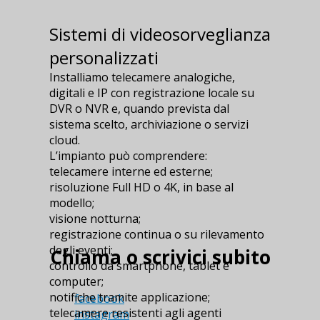
Sistemi di videosorveglianza
personalizzati
Installiamo telecamere analogiche,
digitali e IP con registrazione locale su
DVR o NVR e, quando prevista dal
sistema scelto, archiviazione o servizi
cloud.
L’impianto può comprendere:
telecamere interne ed esterne;
risoluzione Full HD o 4K, in base al
modello;
visione notturna;
registrazione continua o su rilevamento
degli eventi;
Chiama o scrivici subito
controllo da smartphone, tablet e
computer;
notifiche tramite applicazione;
facebook
telecamere resistenti agli agenti
instagram